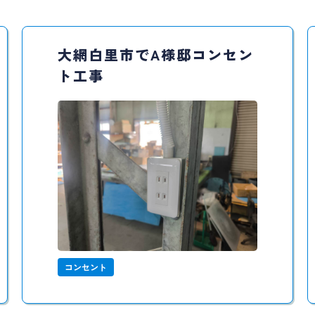
大網白里市でA様邸コンセン
ト工事
コンセント