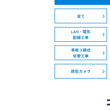
全て
LAN・電気
配線工事
単相３線式
切替工事
防犯カメラ